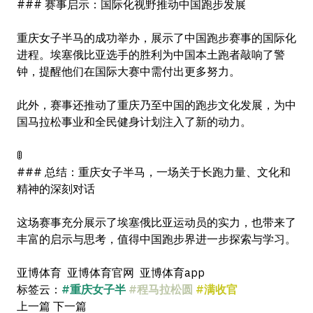
### 赛事启示：国际化视野推动中国跑步发展
重庆女子半马的成功举办，展示了中国跑步赛事的国际化
进程。埃塞俄比亚选手的胜利为中国本土跑者敲响了警
钟，提醒他们在国际大赛中需付出更多努力。
此外，赛事还推动了重庆乃至中国的跑步文化发展，为中
国马拉松事业和全民健身计划注入了新的动力。
🚦
### 总结：重庆女子半马，一场关于长跑力量、文化和
精神的深刻对话
这场赛事充分展示了埃塞俄比亚运动员的实力，也带来了
丰富的启示与思考，值得中国跑步界进一步探索与学习。
亚博体育
亚博体育官网
亚博体育app
标签云：
#重庆女子半
#程马拉松圆
#满收官
上一篇
下一篇