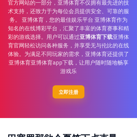
官方网站的一部分，亚博体育不仅拥有最先进的技
术支持，还致力于为每位会员提供安全、可靠的服
务。 亚博体育，您的最佳娱乐平台 亚博体育作为
知名的在线博彩平台，汇聚了丰富的体育赛事和精
彩的游戏选择。用户可以通过
亚博体育下载
亚博体
育官网轻松访问各种服务，并享受无与伦比的在线
体验。为满足不同玩家的需求，亚博体育还提供了
亚博体育亚博体育app下载，让用户随时随地畅享
游戏乐
立即注册