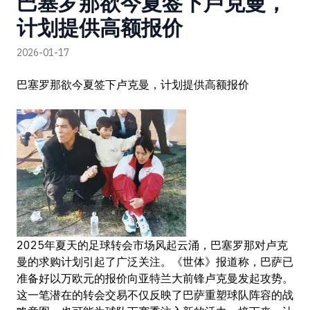
巴塞罗那欲今夏签下卢克曼，
计划提供高额报价
2026-01-17
巴塞罗那欲今夏签下卢克曼，计划提供高额报价
2025年夏天的足球转会市场风起云涌，巴塞罗那对卢克
曼的求购计划引起了广泛关注。《世体》报道称，巴萨已
准备好以万欧元的报价向亚特兰大前锋卢克曼发起攻势。
这一笔潜在的转会交易不仅反映了巴萨重塑球队阵容的战