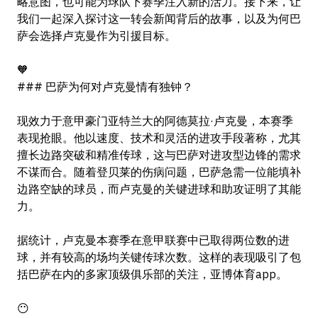
略意图，也可能为球队下赛季注入新的活力。接下来，让
我们一起深入探讨这一转会新闻背后的故事，以及为何巴
萨会选择卢克曼作为引援目标。
🧡
### 巴萨为何对卢克曼情有独钟？
现效力于意甲豪门亚特兰大的阿德莫拉·卢克曼，本赛季
表现抢眼。他以速度、技术和灵活的进攻手段著称，尤其
擅长边路突破和精准传球，这与巴萨对进攻型边锋的需求
不谋而合。随着登贝莱的伤病问题，巴萨急需一位能填补
边路空缺的球员，而卢克曼的关键进球和助攻证明了其能
力。
据统计，卢克曼本赛季在意甲联赛中已取得两位数的进
球，并有较高的场均关键传球次数。这样的表现吸引了包
括巴萨在内的多家顶级俱乐部的关注，
亚博体育app
。
😶