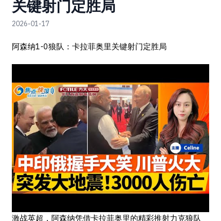
关键射门定胜局
2026-01-17
阿森纳1-0狼队：卡拉菲奥里关键射门定胜局
激战英超，阿森纳凭借卡拉菲奥里的精彩推射力克狼队