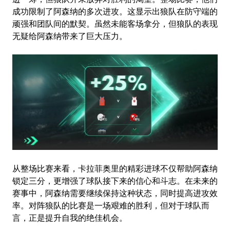
成功限制了阿森纳的多次进攻。这显示出狼队在防守端的
顽强和团队间的默契。虽然未能客场拿分，但狼队的表现
无疑给阿森纳带来了巨大压力。
从整场比赛来看，卡拉菲奥里的精彩进球不仅帮助阿森纳
锁定三分，更增强了球队接下来的信心和斗志。在未来的
赛事中，阿森纳需要继续保持这种状态，同时提高进攻效
率。对阵狼队的比赛是一场艰难的胜利，但对于球队而
言，正是提升自我的绝佳机会。