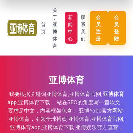
关
于
新
联
会
会
首
亚
闻
系
员
员
页
博
中
我
注
登
体
心
们
册
陆
育
亚博体育
我要根据关键词亚博体育,亚博体育官网,
亚博体育
app
,亚博体育下载， 站在SEO的角度写一篇软文，
要求是中文，内容框架包含： 亚博Yabo官方网站-
亚博体育，引领全球搏娱 亚博体育,亚博体育官网,
亚博体育app,亚博体育下载 亚博娱乐官方直营，