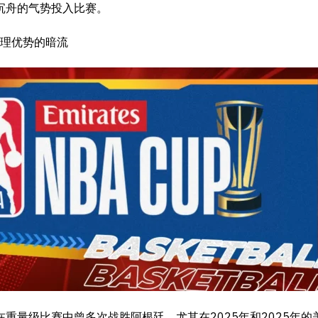
沉舟的气势投入比赛。
心理优势的暗流
重量级比赛中曾多次战胜阿根廷，尤其在2025年和2025年