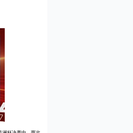
的美洲杯决赛中，两次