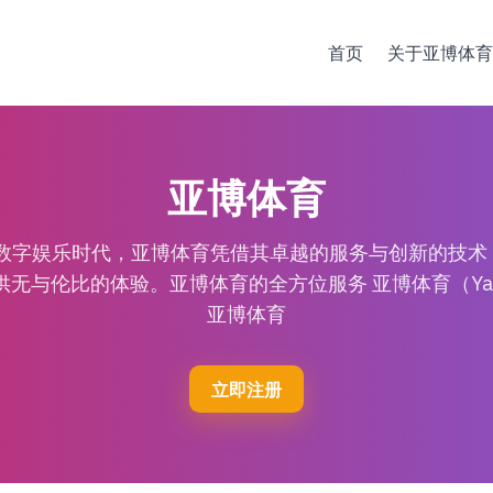
首页
关于亚博体
亚博体育
在数字娱乐时代，亚博体育凭借其卓越的服务与创新的技
与伦比的体验。亚博体育的全方位服务 亚博体育（Yabo
亚博体育
立即注册