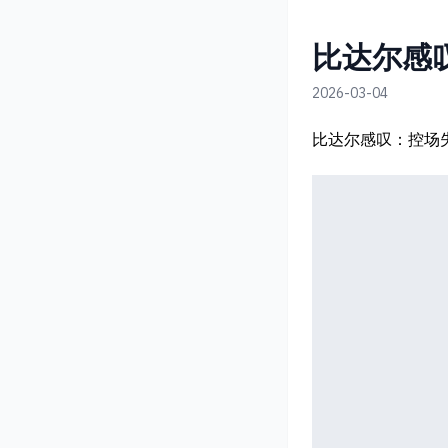
比达尔感
2026-03-04
比达尔感叹：控场