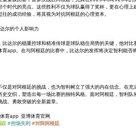
那个时代的亮点。这些胜利不仅为球队赢得了奖杯，更在心理上
过往的成功经验，将其视为对抗阿根廷的心理资本。
比达尔的个人影响力
，比达尔的稳重控球和精准传球是球队稳住局势的关键，他对比
育app
。在与阿根廷的比赛中，比达尔的发挥将决定智利能否
不仅是对阿根廷的挑战，也为智利树立了强大的内在信念。在充
历史交织，塑造出每一场比赛的独特风格。面对阿根廷，智利队
挑战、勇敢突破的全新篇章。
体育app
亚博体育官网
感叹
#控场失利
#对阵阿根廷