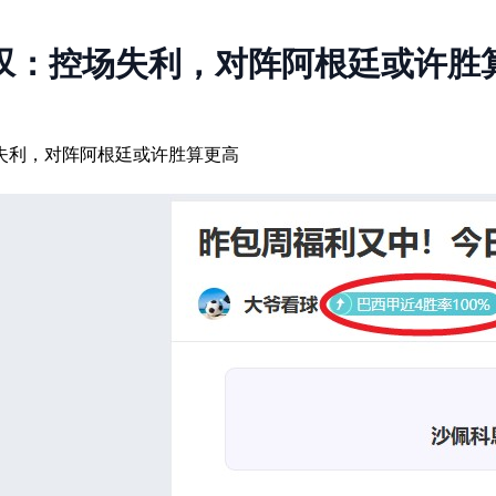
叹：控场失利，对阵阿根廷或许胜
失利，对阵阿根廷或许胜算更高