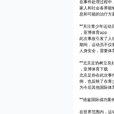
在事件处理过程中
家人和社会各界能
息和可能的治疗方
**关注青少年运动
，
亚博体育app
此次事故引发了人
期间，运动员不仅
人身安全，需要体
**北京足协树立良好
，
亚博体育下载
北京足协在此次事
例，也反映了在青
为今后其他国际体
**借鉴国际成功案
在世界范围内，运