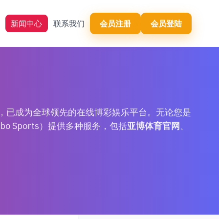
育
新闻中心
联系我们
会员注册
会员登陆
技术，已成为全球领先的在线博彩娱乐平台。无论您是
Sports）提供多种服务，包括
亚博体育官网
、