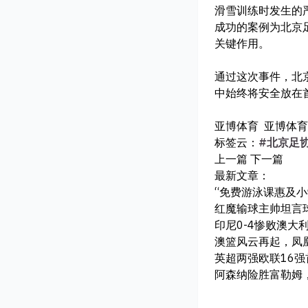
滑雪训练时发生的
成功的案例为北京
关键作用。
通过这次事件，北
中始终将安全放在
亚博体育
亚博体育
标签云：
#北京足
上一篇
下一篇
最新文章：
“免费游泳课惠及
红魔输球主帅坦言
印尼0-4惨败澳大
澳篮风云再起，凤
英超两强欧联16
阿森纳险胜富勒姆