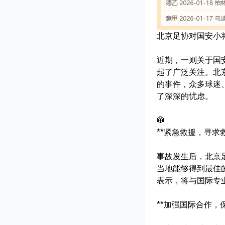
北京足协对国安小
近期，一则关于国
起了广泛关注。北
的事件，众多球迷
了深深的忧虑。
🥼
**紧急救援，寻求
事故发生后，北京
当地能够得到最佳
表示，将与国际专
**加强国际合作，