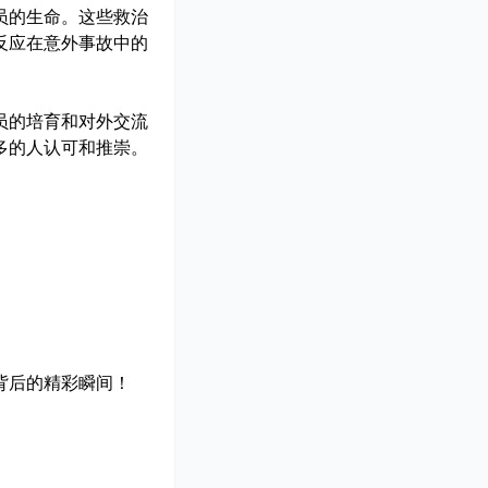
员的生命。这些救治
反应在意外事故中的
员的培育和对外交流
多的人认可和推崇。
背后的精彩瞬间！