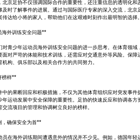
，北京足协不仅强调国际合作的重要性，还注重信息的透明化和
够及时了解事件的进展。通过与国际医疗专家的深入交流，北京
案传达给小将的家人，帮助他们在这艰难时刻作出最明智的选择
员海外训练安全问题**
们对青少年运动员海外训练安全问题的进一步思考。在体育领域
要面对严苛的体能和技术训练，还需应对交通意外等风险。保障
育机构、俱乐部以及相关合作方的共同努力。
榜样**
件中的果断回应和积极措施，不仅为其他体育组织应对突发事件
少年运动发展中安全保障的重要性。足协的快速反应和协调各方
育交流项目的管理和协调树立良好的榜样。
例，确保安全为首**
动员在海外训练期间遭遇意外的情况并不少见。例如，德国年轻