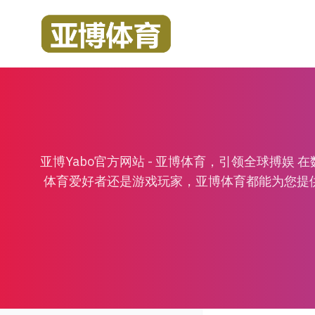
亚博Yabo官方网站 - 亚博体育，引领全球搏
体育爱好者还是游戏玩家，亚博体育都能为您提供无