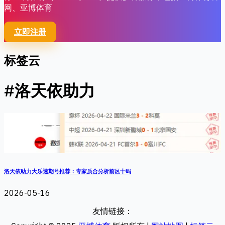
网、亚博体育
立即注册
标签云
#洛天依助力
洛天依助力大乐透期号推荐：专家质合分析前区十码
2026-05-16
友情链接：