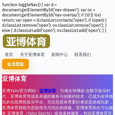
function toggleNav() { var d =
document.getElementById('nav-drawer'); var ov =
document.getElementById('nav-overlay'); if (!d || !ov)
return; var open = d.classList.contains('open'); if (open) {
d.classList.remove('open'); ov.classList.remove('open'); }
else { d.classList.add('open'); ov.classList.add('open'); } }
首页
关于亚博体育
新闻中心
联系我们
会员登陆
亚博体育
亚博Yabo官方网站 -
亚博体育
，引领全球搏娱 在数字娱乐时
代，亚博体育凭借其卓越的服务与创新的技术，已成为全球领
先的在线博彩娱乐平台。无论您是体育爱好者还是游戏玩家，
亚博体育都能为您提供无与伦比的体验。亚博体育的全方位服
务 亚博体育（Yabo Sports）提供多种服务，包括亚博体育官