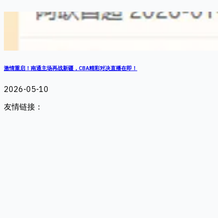
激情重启！南通主场再战新疆，CBA精彩对决直播在即！
2026-05-10
友情链接：