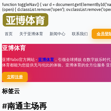
function toggleNav() { var d = document.getElementById('nav-d
(open) { d.classList.remove('open'); ov.classList.remove('open')
首页
关于亚博体育
新闻中心
联系我们
会员登
亚博体育
亚博Yabo官方网站 -
亚博体育
，引领全球搏娱 在数字娱乐时
体育都能为您提供无与伦比的体验。亚博体育的全方位服务 亚博体
立即注册
标签云
#南通主场再