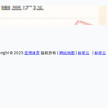
yright © 2025
亚博体育
版权所有 |
网站地图
|
标签云
|
标签云