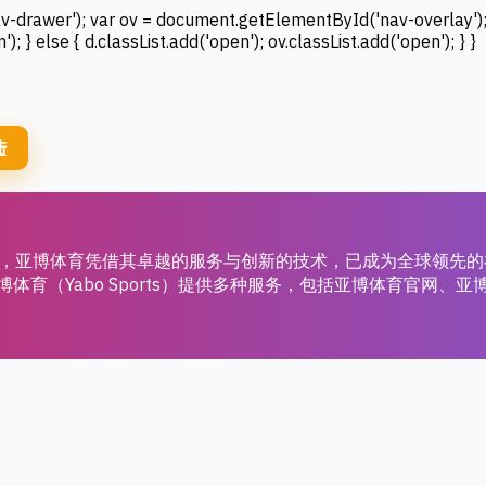
rawer'); var ov = document.getElementById('nav-overlay'); if (!
; } else { d.classList.add('open'); ov.classList.add('open'); } }
陆
代，亚博体育凭借其卓越的服务与创新的技术，已成为全球领先
育（Yabo Sports）提供多种服务，包括亚博体育官网、亚