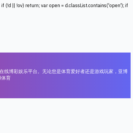
d || !ov) return; var open = d.classList.contains('open'); if
的在线博彩娱乐平台。无论您是体育爱好者还是游戏玩家，亚博
博体育