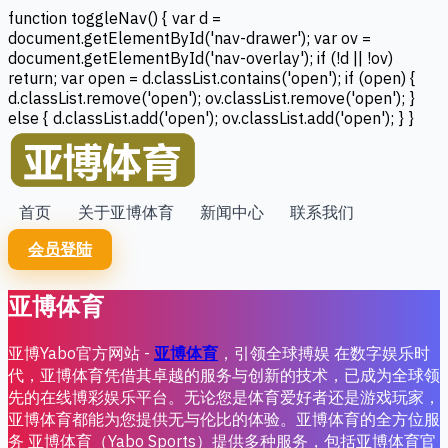
function toggleNav() { var d =
document.getElementById('nav-drawer'); var ov =
document.getElementById('nav-overlay'); if (!d || !ov)
return; var open = d.classList.contains('open'); if (open) {
d.classList.remove('open'); ov.classList.remove('open'); }
else { d.classList.add('open'); ov.classList.add('open'); } }
首页
关于亚博体育
新闻中心
联系我们
会员登陆
亚博体育
亚博Yabo官方网站 -
亚博体育
，引领全球搏娱 在数字娱乐时
代，亚博体育凭借其卓越的服务与创新的技术，已成为全球领
先的在线博彩娱乐平台。无论您是体育爱好者还是游戏玩家，
亚博体育都能为您提供无与伦比的体验。亚博体育的全方位服
务 亚博体育（Yabo Sports）提供多种服务，包括亚博体育官