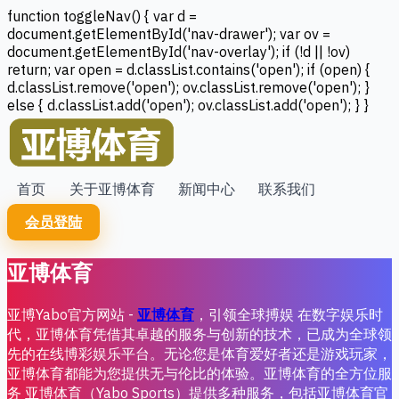
function toggleNav() { var d =
document.getElementById('nav-drawer'); var ov =
document.getElementById('nav-overlay'); if (!d || !ov)
return; var open = d.classList.contains('open'); if (open) {
d.classList.remove('open'); ov.classList.remove('open'); }
else { d.classList.add('open'); ov.classList.add('open'); } }
首页
关于亚博体育
新闻中心
联系我们
会员登陆
亚博体育
亚博Yabo官方网站 -
亚博体育
，引领全球搏娱 在数字娱乐时
代，亚博体育凭借其卓越的服务与创新的技术，已成为全球领
先的在线博彩娱乐平台。无论您是体育爱好者还是游戏玩家，
亚博体育都能为您提供无与伦比的体验。亚博体育的全方位服
务 亚博体育（Yabo Sports）提供多种服务，包括亚博体育官