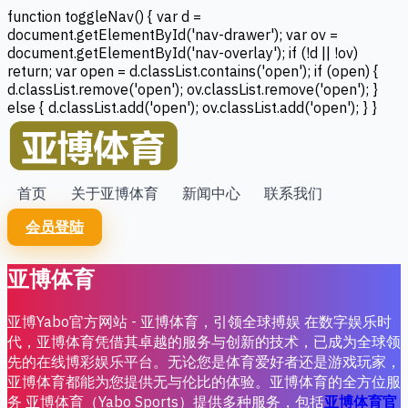
function toggleNav() { var d =
document.getElementById('nav-drawer'); var ov =
document.getElementById('nav-overlay'); if (!d || !ov)
return; var open = d.classList.contains('open'); if (open) {
d.classList.remove('open'); ov.classList.remove('open'); }
else { d.classList.add('open'); ov.classList.add('open'); } }
首页
关于亚博体育
新闻中心
联系我们
会员登陆
亚博体育
亚博Yabo官方网站 - 亚博体育，引领全球搏娱 在数字娱乐时
代，亚博体育凭借其卓越的服务与创新的技术，已成为全球领
先的在线博彩娱乐平台。无论您是体育爱好者还是游戏玩家，
亚博体育都能为您提供无与伦比的体验。亚博体育的全方位服
务 亚博体育（Yabo Sports）提供多种服务，包括
亚博体育官