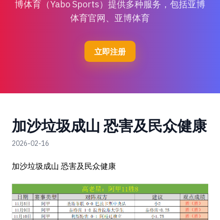
博体育（Yabo Sports）提供多种服务，包括亚博
体育官网、亚博体育
立即注册
加沙垃圾成山 恐害及民众健康
2026-02-16
加沙垃圾成山 恐害及民众健康