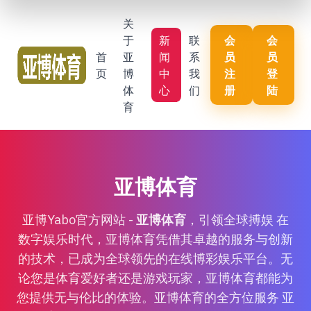
关
于
新
联
会
会
首
亚
闻
系
员
员
页
博
中
我
注
登
体
心
们
册
陆
育
亚博体育
亚博Yabo官方网站 -
亚博体育
，引领全球搏娱 在
数字娱乐时代，亚博体育凭借其卓越的服务与创新
的技术，已成为全球领先的在线博彩娱乐平台。无
论您是体育爱好者还是游戏玩家，亚博体育都能为
您提供无与伦比的体验。亚博体育的全方位服务 亚