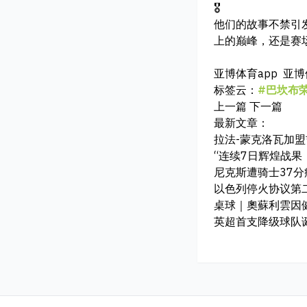
🎖️
他们的故事不禁引
上的巅峰，还是赛
亚博体育app
亚博
标签云：
#巴坎布
上一篇
下一篇
最新文章：
拉法-蒙克洛瓦加
“连续7日辉煌战果
尼克斯遭骑士37分
以色列停火协议第
桌球｜奧蘇利雲因
英超首支降级球队