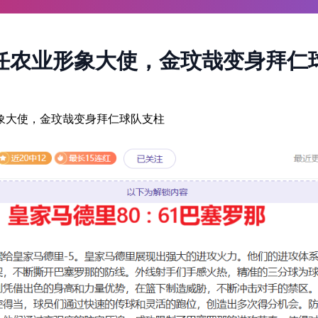
任农业形象大使，金玟哉变身拜仁
象大使，金玟哉变身拜仁球队支柱