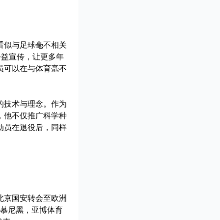
看似与足球毫不相关
公益宣传，让更多年
员可以在与体育毫不
的技术与理念。作为
，他不仅推广科学种
动员在退役后，同样
北京国安转会至欧洲
仁慕尼黑，
亚博体育