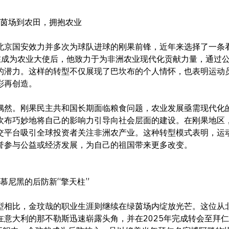
绿茵场到农田，拥抱农业
北京国安效力并多次为球队进球的刚果前锋，近年来选择了一条
在成为农业大使后，他致力于为非洲农业现代化贡献力量，通过
的潜力。这样的转型不仅展现了巴坎布的个人情怀，也表明运动
彩再创造。
偶然。刚果民主共和国长期面临粮食问题，农业发展亟需现代化
坎布巧妙地将自己的影响力引导向社会层面的建设。在刚果地区
交平台吸引全球投资者关注非洲农产业。这种转型模式表明，运
誉参与公益或经济发展，为自己的祖国带来更多改变。
仁慕尼黑的后防新“擎天柱”
型相比，金玟哉的职业生涯则继续在绿茵场内绽放光芒。这位从
在意大利的那不勒斯迅速崭露头角，并在2025年完成转会至拜