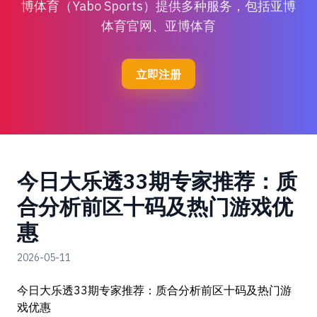
博体育（Yabo Sports）提供多种服务，包括亚博
体育官网、亚博体育
立即注册
今日大乐透33期专家推荐：质
合分析前区十码及热门游戏优
惠
2026-05-11
今日大乐透33期专家推荐：质合分析前区十码及热门游
戏优惠