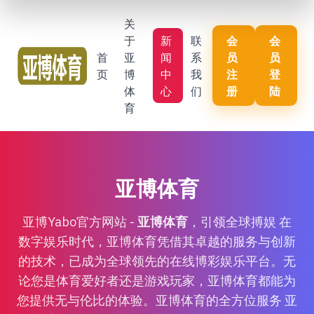
关
于
新
联
会
会
首
亚
闻
系
员
员
页
博
中
我
注
登
体
心
们
册
陆
育
亚博体育
亚博Yabo官方网站 -
亚博体育
，引领全球搏娱 在
数字娱乐时代，亚博体育凭借其卓越的服务与创新
的技术，已成为全球领先的在线博彩娱乐平台。无
论您是体育爱好者还是游戏玩家，亚博体育都能为
您提供无与伦比的体验。亚博体育的全方位服务 亚