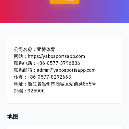
公司名称：亚博体育
网站：https://yabosportsapp.com
联系电话：+86-0577-3796836
联系邮箱：admin@yabosportsapp.com
传真：+86-0577-8292663
地址：浙江省温州市鹿城区站前路865号
邮编：325000
地图